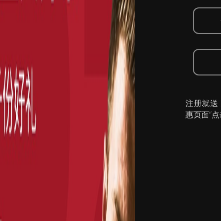
注册就送
惠页面”点