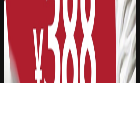
下载Xilu
贝林厄姆