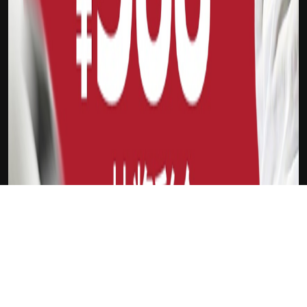
下载Xilu
罗宾逊