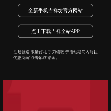
全新手机吉祥坊官方网站
点击下载吉祥全站APP
注册就送 限量好礼 手刀领取 于活动期间内前往
优惠页面”点击领取”彩金。