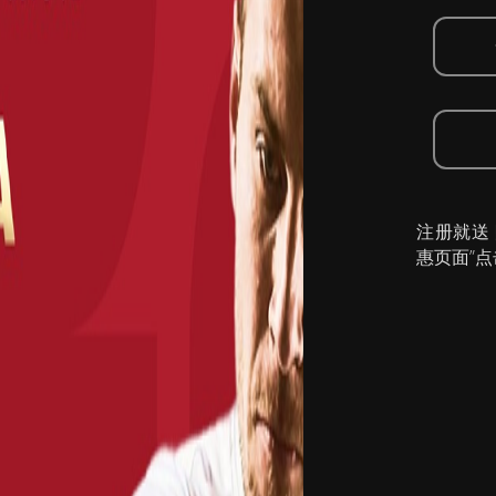
注册就送
惠页面”点