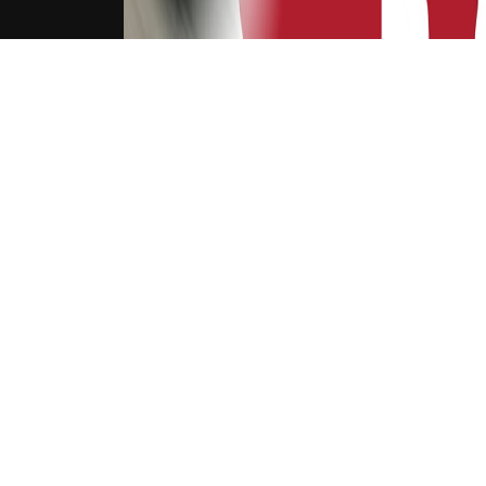
下载Xilu
美媒列
竞赛
NB