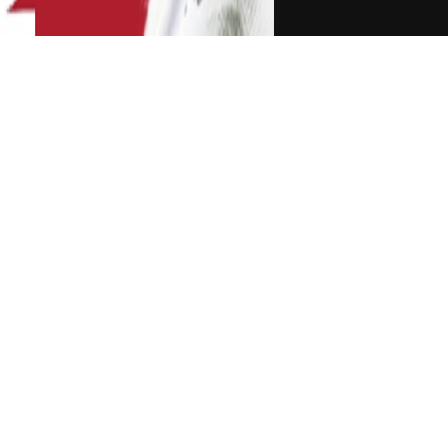
沃尔
出沃尔2022-23赛季薪水明细表，40场
坑火箭九千万美元
A