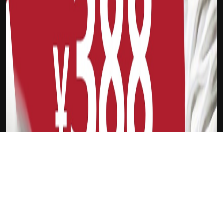
下载Xilu
格兰特