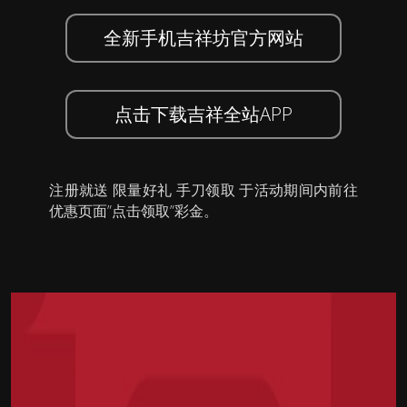
全新手机吉祥坊官方网站
点击下载吉祥全站APP
注册就送 限量好礼 手刀领取 于活动期间内前往
优惠页面”点击领取”彩金。