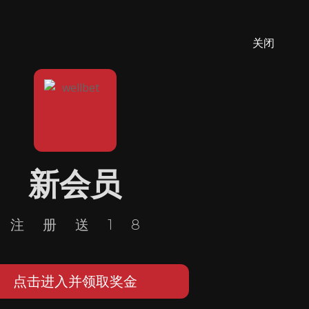
关闭
新会员
注册送18
点击进入并领取奖金