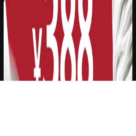
下载Xilu
扎南·穆萨