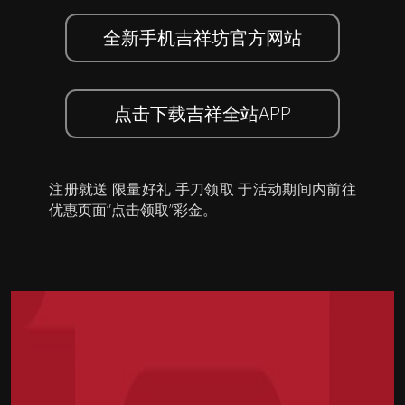
全新手机吉祥坊官方网站
点击下载吉祥全站APP
注册就送 限量好礼 手刀领取 于活动期间内前往
优惠页面”点击领取”彩金。