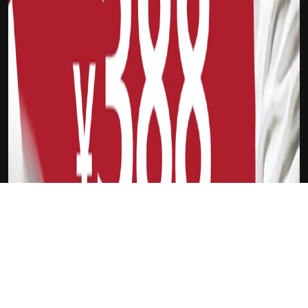
下载Xilu
戴高乐