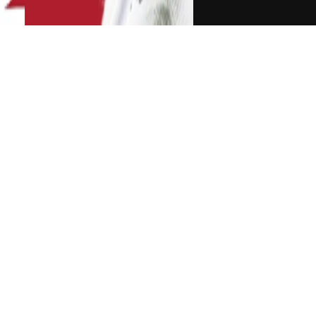
库明加
A季后赛积分榜-斯坦因：一位匿名高管透
库明加被认为是整个联盟中最有价值的交
码之一
A