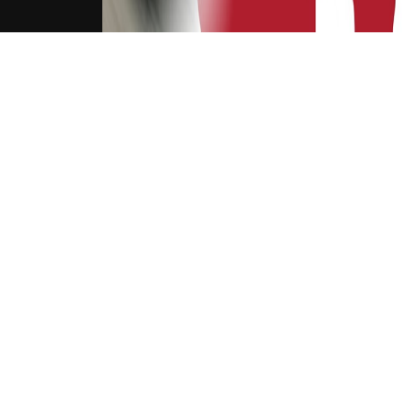
下载Xilu
NB
露，
易筹
NB