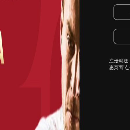
注册就送
惠页面”点