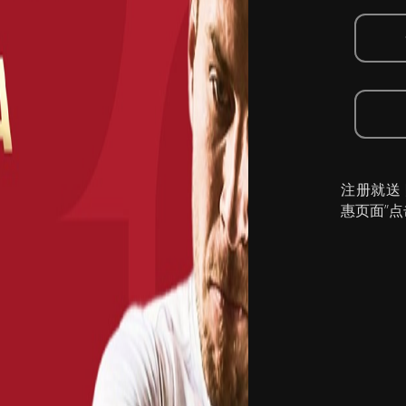
注册就送
惠页面”点