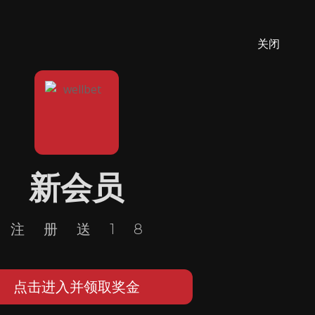
关闭
新会员
注册送18
点击进入并领取奖金