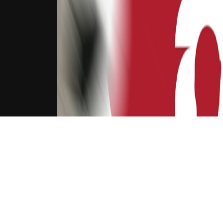
下载Xilu