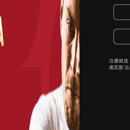
注册就送
惠页面”点