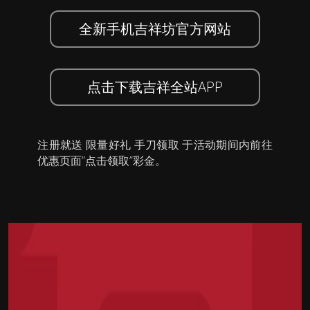
全新手机吉祥坊官方网站
点击下载吉祥全站APP
注册就送 限量好礼 手刀领取 于活动期间内前往
优惠页面”点击领取”彩金。