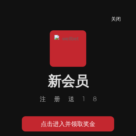
关闭
新会员
注册送18
点击进入并领取奖金