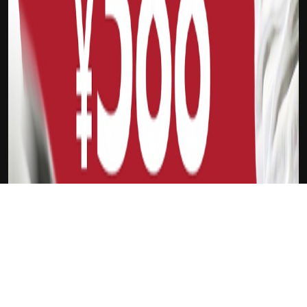
下载Xilu
卢卡-东契奇