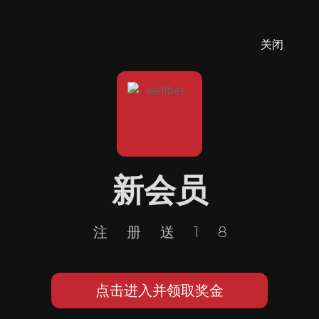
关闭
新会员
注册送18
点击进入并领取奖金