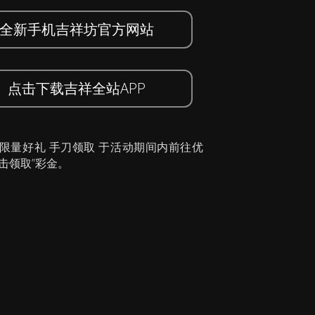
全新手机吉祥坊官方网站
点击下载吉祥全站APP
 限量好礼 手刀领取 于活动期间内前往优
击领取”彩金。