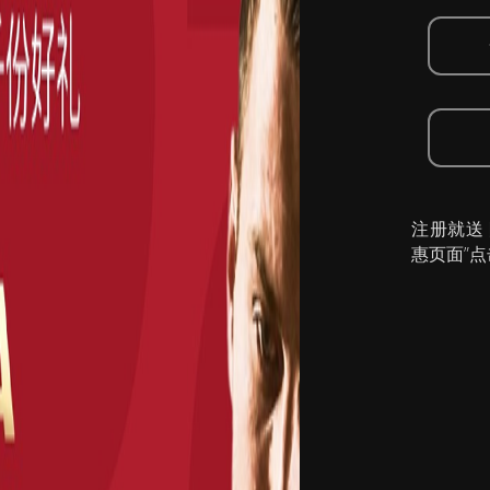
注册就送
惠页面”点