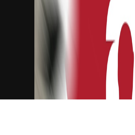
下载Xilu