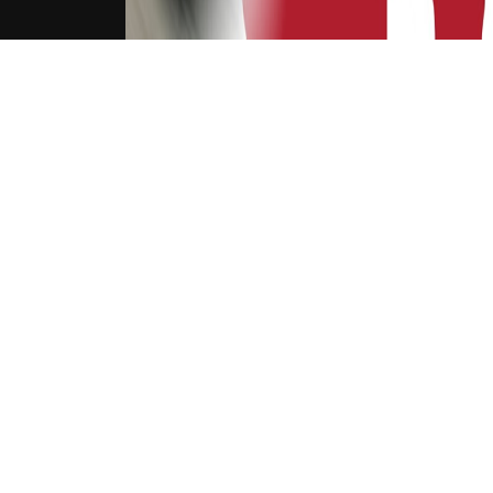
下载Xilu
普尔
相同
NB