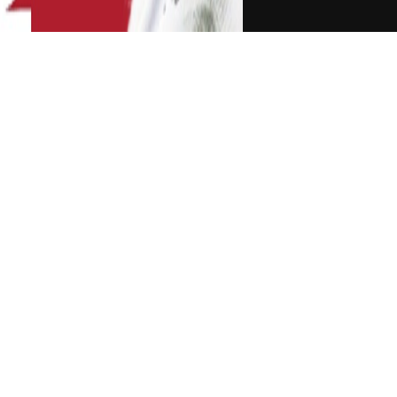
克莱
失误怎么看？科尔:他仍在成长 那两记跳投
要害
A