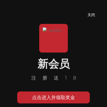
关闭
新会员
注册送18
点击进入并领取奖金