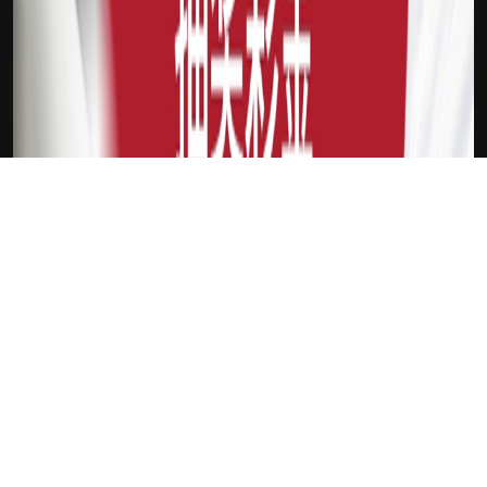
下载Xilu
体育
新会员