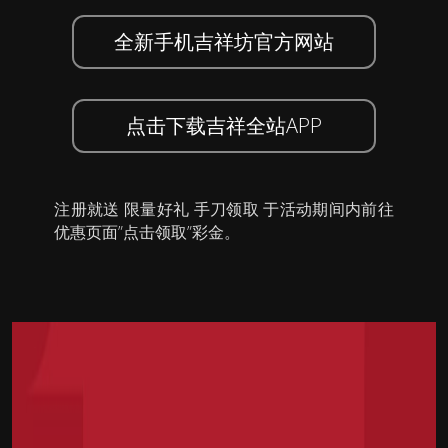
全新手机吉祥坊官方网站
点击下载吉祥全站APP
注册就送 限量好礼 手刀领取 于活动期间内前往
优惠页面”点击领取”彩金。