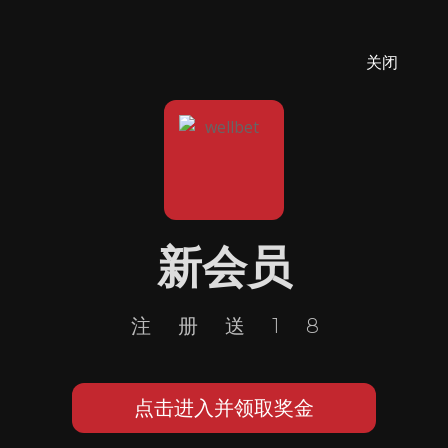
关闭
新会员
注册送18
点击进入并领取奖金