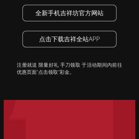
全新手机吉祥坊官方网站
点击下载吉祥全站APP
注册就送 限量好礼 手刀领取 于活动期间内前往
优惠页面”点击领取”彩金。