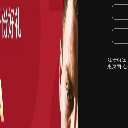
注册就送
惠页面”点