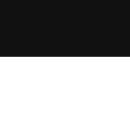
推荐
体育
图片
科技
搞笑
游戏
新会员
注册送18