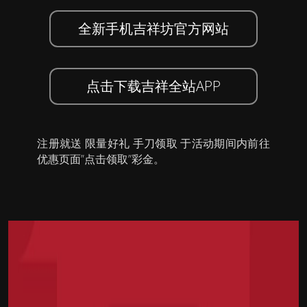
全新手机吉祥坊官方网站
点击下载吉祥全站APP
注册就送 限量好礼 手刀领取 于活动期间内前往
优惠页面”点击领取”彩金。