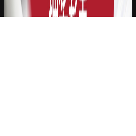
下载Xilu
新会员
注册送18
访问此链接
吉祥独家奖金