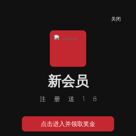
关闭
新会员
注册送18
点击进入并领取奖金