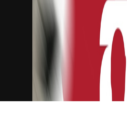
下载Xilu