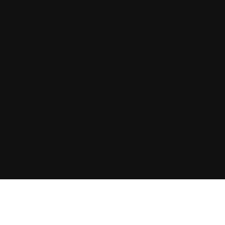
推荐
体育
图片
科技
搞笑
游戏