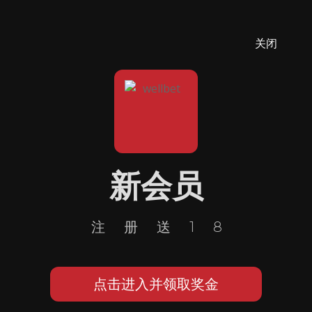
关闭
新会员
注册送18
点击进入并领取奖金