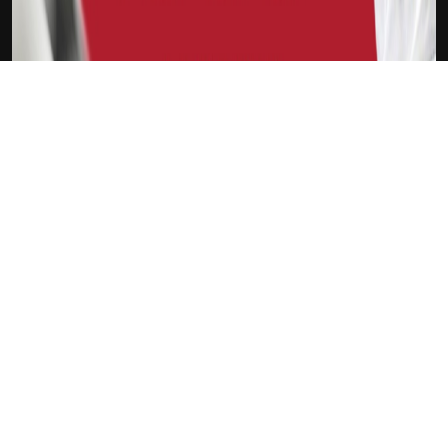
下载Xilu
新会员
注册送18
访问此链接
吉祥独家奖金