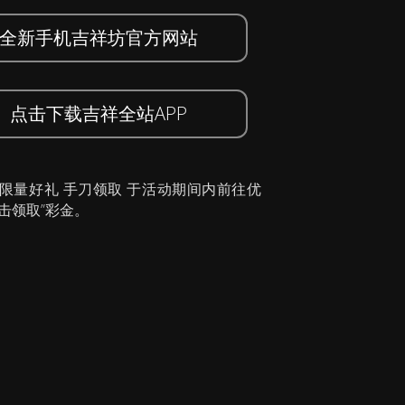
全新手机吉祥坊官方网站
点击下载吉祥全站APP
 限量好礼 手刀领取 于活动期间内前往优
击领取”彩金。