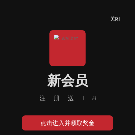
关闭
新会员
注册送18
点击进入并领取奖金