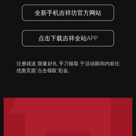
全新手机吉祥坊官方网站
点击下载吉祥全站APP
注册就送 限量好礼 手刀领取 于活动期间内前往
优惠页面”点击领取”彩金。