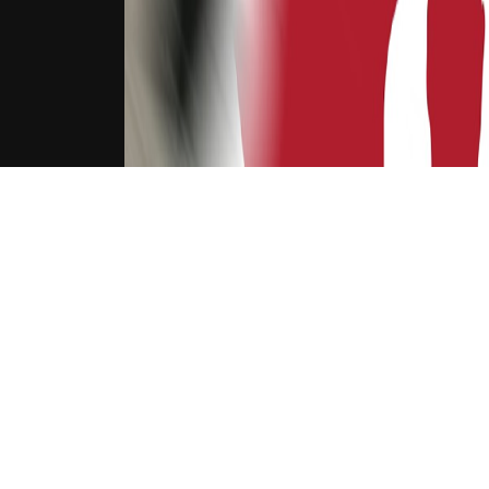
下载Xilu