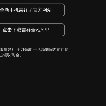
全新手机吉祥坊官方网站
点击下载吉祥全站APP
 限量好礼 手刀领取 于活动期间内前往优
击领取”彩金。