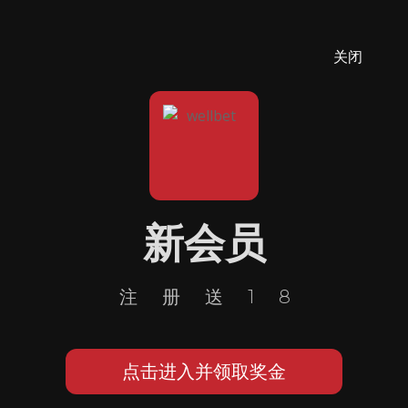
关闭
新会员
注册送18
点击进入并领取奖金