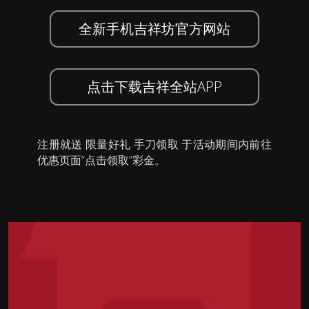
全新手机吉祥坊官方网站
点击下载吉祥全站APP
注册就送 限量好礼 手刀领取 于活动期间内前往
优惠页面”点击领取”彩金。