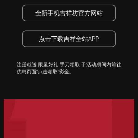
全新手机吉祥坊官方网站
点击下载吉祥全站APP
注册就送 限量好礼 手刀领取 于活动期间内前往
优惠页面”点击领取”彩金。