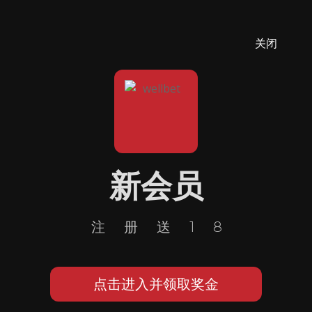
关闭
新会员
注册送18
点击进入并领取奖金