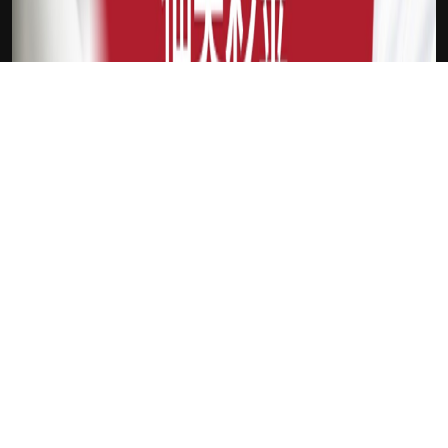
下载Xilu
新会员
注册送18
访问此链接
吉祥独家奖金