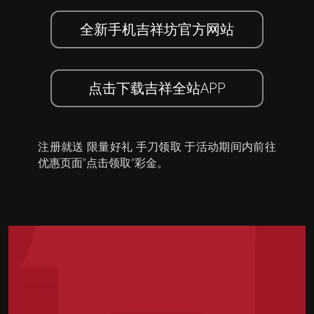
全新手机吉祥坊官方网站
点击下载吉祥全站APP
注册就送 限量好礼 手刀领取 于活动期间内前往
优惠页面”点击领取”彩金。