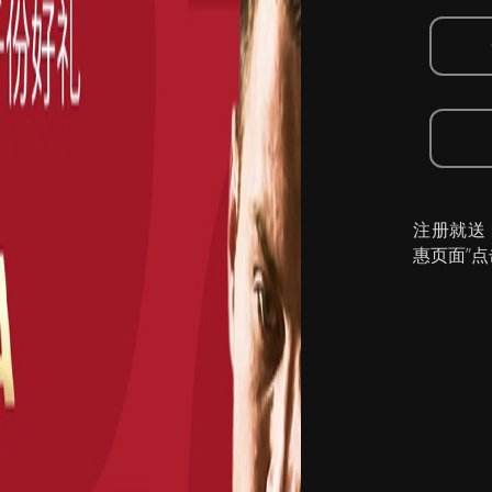
注册就送
惠页面”点