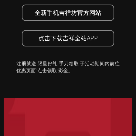
全新手机吉祥坊官方网站
点击下载吉祥全站APP
注册就送 限量好礼 手刀领取 于活动期间内前往
优惠页面”点击领取”彩金。