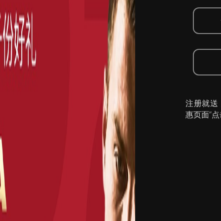
注册就送
惠页面”点