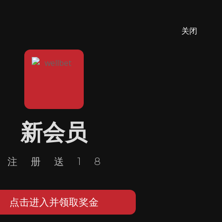
关闭
新会员
注册送18
点击进入并领取奖金