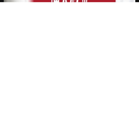
下载Xilu
新会员
注册送18
访问此链接
吉祥独家奖金
注册就送 限量好礼 手刀领取 于活动期间内前往优