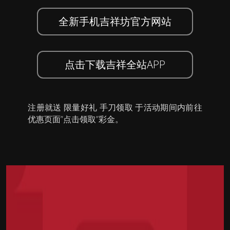
全新手机吉祥坊官方网站
点击下载吉祥全站APP
注册就送 限量好礼 手刀领取 于活动期间内前往
优惠页面”点击领取”彩金。