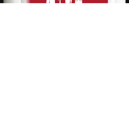
下载Xilu
新会员
注册送18
访问此链接
吉祥独家奖金
注册就送 限量好礼 手刀领取 于活动期间内前往优