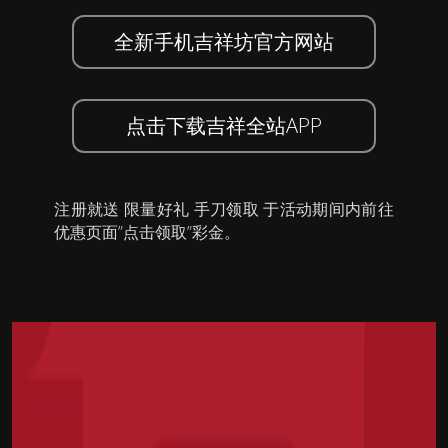
全新手机吉祥坊官方网站
点击下载吉祥全站APP
注册就送 限量好礼 手刀领取 于活动期间内前往
优惠页面”点击领取”彩金。