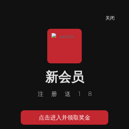
关闭
新会员
注册送18
点击进入并领取奖金