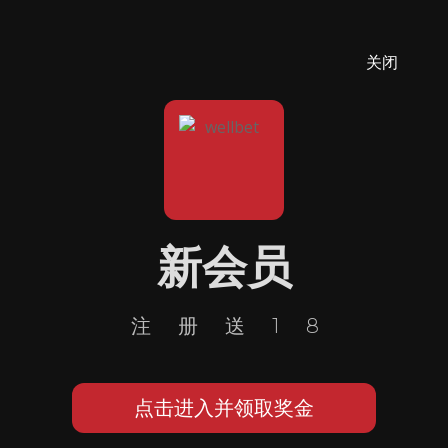
关闭
新会员
注册送18
点击进入并领取奖金