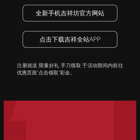
全新手机吉祥坊官方网站
点击下载吉祥全站APP
注册就送 限量好礼 手刀领取 于活动期间内前往
优惠页面”点击领取”彩金。