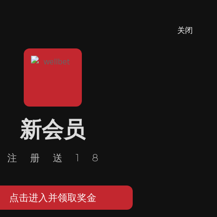
关闭
新会员
注册送18
点击进入并领取奖金