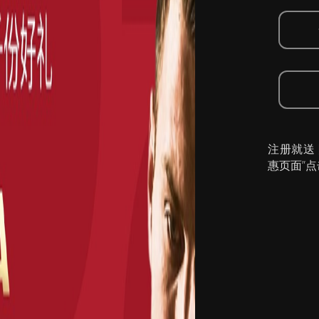
注册就送
惠页面”点