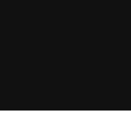
推荐
体育
图片
科技
搞笑
游戏