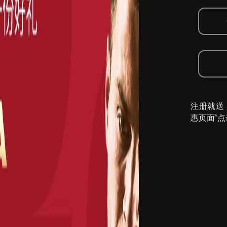
注册就送
惠页面”点