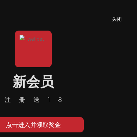
关闭
新会员
注册送18
点击进入并领取奖金