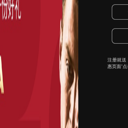
注册就送
惠页面”点