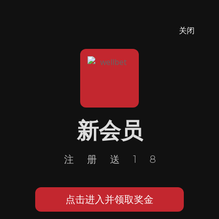
关闭
新会员
注册送18
点击进入并领取奖金