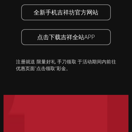
全新手机吉祥坊官方网站
点击下载吉祥全站APP
注册就送 限量好礼 手刀领取 于活动期间内前往
优惠页面”点击领取”彩金。