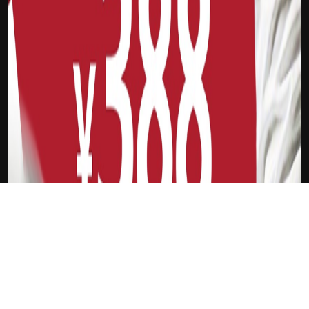
下载Xilu
OPPO Find N2 Flip