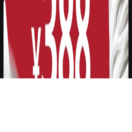
下载Xilu
马扬诺维奇