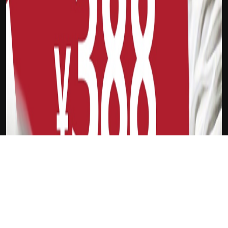
下载Xilu
马塞利诺