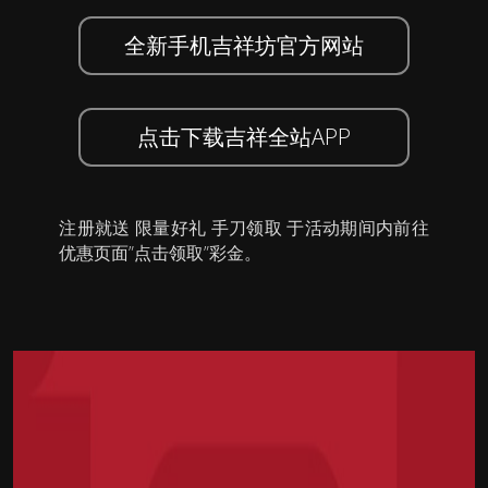
全新手机吉祥坊官方网站
点击下载吉祥全站APP
注册就送 限量好礼 手刀领取 于活动期间内前往
优惠页面”点击领取”彩金。